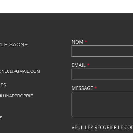
NOM
*
YLE SAONE
EMAIL
*
ONE01@GMAIL.COM
LES
MESSAGE
*
U INAPPROPRIÉ
S
VEUILLEZ RECOPIER LE CO