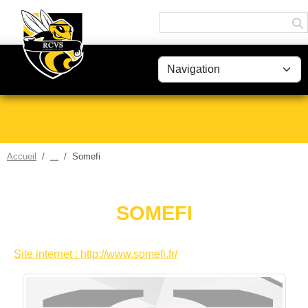
Panneau de gestion des cookies
Accueil
Somefi
SOMEFI
Site internet : http://www.somefi.fr/